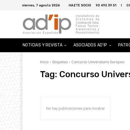
viernes, 7 agosto 2026
HAZTE SOCIO
93 492 39 51
I
C
NOTICIAS Y REVISTA
ASOCIADOS AD’IP
PATR
Inicio
Etiquetas
Concurso Universitario Europeo
Tag:
Concurso Univers
No hay publicaciones para mostrar