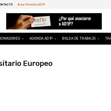
Área Privada AD'IP
ONTACTO
OCINADORES
AGENDA AD’IP
BOLSA DE TRABAJO
TR
itario Europeo