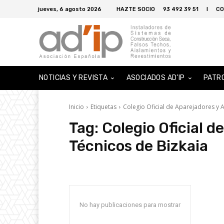
jueves, 6 agosto 2026
HAZTE SOCIO
93 492 39 51
I
CO
NOTICIAS Y REVISTA
ASOCIADOS AD’IP
PATR
Inicio
Etiquetas
Colegio Oficial de Aparejadores y A
Tag:
Colegio Oficial d
Técnicos de Bizkaia
No hay publicaciones para mostrar