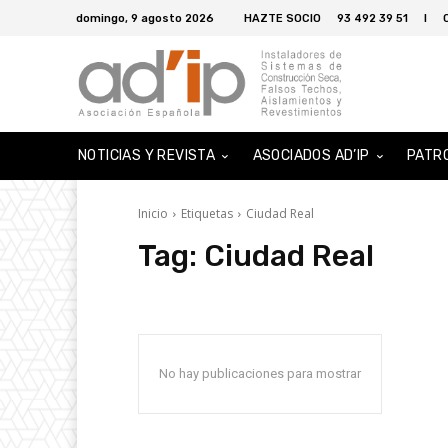
domingo, 9 agosto 2026
HAZTE SOCIO
93 492 39 51
I
NOTICIAS Y REVISTA
ASOCIADOS AD’IP
PATR
Inicio
Etiquetas
Ciudad Real
Tag:
Ciudad Real
No hay publicaciones para mostrar