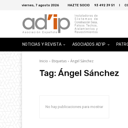
viernes, 7 agosto 2026
HAZTE SOCIO
93 492 39 51
I
C
NOTICIAS Y REVISTA
ASOCIADOS AD’IP
PATR
Inicio
Etiquetas
Ángel Sánchez
Tag:
Ángel Sánchez
No hay publicaciones para mostrar