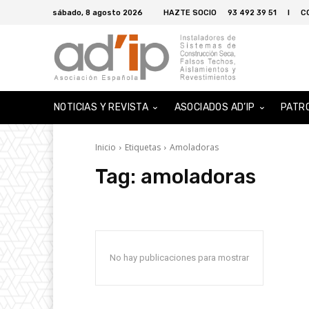
sábado, 8 agosto 2026
HAZTE SOCIO
93 492 39 51
I
C
NOTICIAS Y REVISTA
ASOCIADOS AD’IP
PATR
Inicio
Etiquetas
Amoladoras
Tag:
amoladoras
No hay publicaciones para mostrar