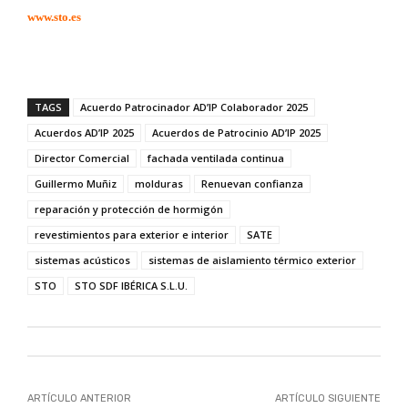
www.sto.es
TAGS
Acuerdo Patrocinador AD’IP Colaborador 2025
Acuerdos AD’IP 2025
Acuerdos de Patrocinio AD’IP 2025
Director Comercial
fachada ventilada continua
Guillermo Muñiz
molduras
Renuevan confianza
reparación y protección de hormigón
revestimientos para exterior e interior
SATE
sistemas acústicos
sistemas de aislamiento térmico exterior
STO
STO SDF IBÉRICA S.L.U.
ARTÍCULO ANTERIOR
ARTÍCULO SIGUIENTE