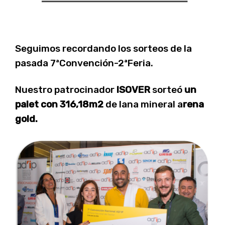
Seguimos recordando los sorteos de la
pasada 7ªConvención-2ªFeria.
Nuestro patrocinador
ISOVER
sorteó
un
palet con
316,18m2
de lana mineral a
rena
gold.