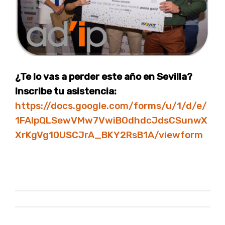
¿Te lo vas a perder este año en Sevilla?
Inscribe tu asistencia:
https://docs.google.com/forms/u/1/d/e/
1FAIpQLSewVMw7VwiBOdhdcJdsCSunwX
XrKgVg10USCJrA_BKY2RsB1A/viewform