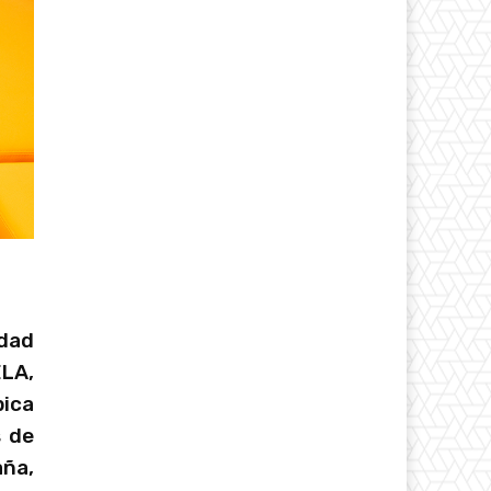
idad
ELA,
bica
s de
aña,