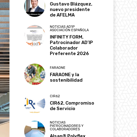
Gustavo Blázquez,
nuevo presidente
de AFELMA
NOTICIAS AD'IP
ASOCIACIÓN ESPAÑOLA
INFINITY FORM,
Patrocinador AD’IP
Colaborador
Preferente 2026
FARAONE
FARAONE y la
sostenibilidad
CIR62
CIR62, Compromiso
de Servicio
NOTICIAS
PATROCINADORES Y
COLABORADORES
Alsan® Polyflex,