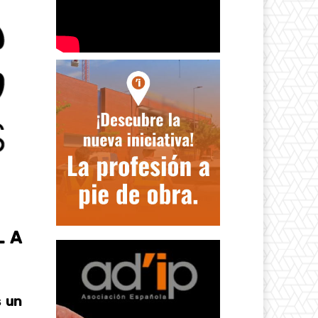
L A
 un