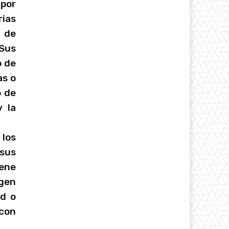
 por
rias
, de
Sus
o de
as o
o de
y la
 los
 sus
iene
ogen
ad o
 con