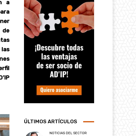
n a
para
ner
, de
tas
 las
ones
fil
’IP
ÚLTIMOS ARTÍCULOS
NOTICIAS DEL SECTOR