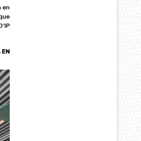
a en
que
’IP
A EN