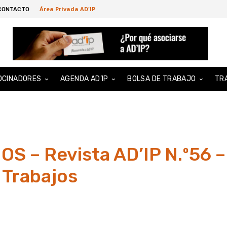
Área Privada AD'IP
CONTACTO
OCINADORES
AGENDA AD’IP
BOLSA DE TRABAJO
TR
S – Revista AD’IP N.º56 –
 Trabajos