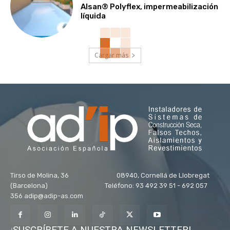
Alsan® Polyflex, impermeabilización
líquida
Cargar más
Tirso de Molina, 36 08940, Cornellá de Llobregat
(Barcelona) Teléfono: 93 492 39 51 - 692 057
356 adip@adip-as.com
¡SUSCRÍBETE A NUESTRA NEWSLETTER!