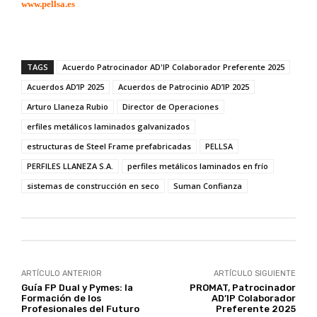
www.pellsa.es
TAGS
Acuerdo Patrocinador AD'IP Colaborador Preferente 2025
Acuerdos AD’IP 2025
Acuerdos de Patrocinio AD’IP 2025
Arturo Llaneza Rubio
Director de Operaciones
erfiles metálicos laminados galvanizados
estructuras de Steel Frame prefabricadas
PELLSA
PERFILES LLANEZA S.A.
perfiles metálicos laminados en frío
sistemas de construcción en seco
Suman Confianza
ARTÍCULO ANTERIOR
ARTÍCULO SIGUIENTE
Guía FP Dual y Pymes: la
PROMAT, Patrocinador
Formación de los
AD’IP Colaborador
Profesionales del Futuro
Preferente 2025