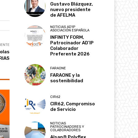
Gustavo Blázquez,
nuevo presidente
de AFELMA
NOTICIAS AD'IP
ASOCIACIÓN ESPAÑOLA
INFINITY FORM,
Patrocinador AD’IP
IENTE
Colaborador
olas
Preferente 2026
RIAS
FARAONE
FARAONE y la
sostenibilidad
CIR62
CIR62, Compromiso
de Servicio
NOTICIAS
PATROCINADORES Y
COLABORADORES
or
Alsan® Polyflex,