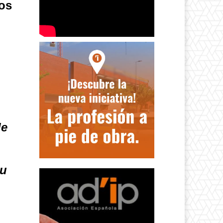
sos
de
tu