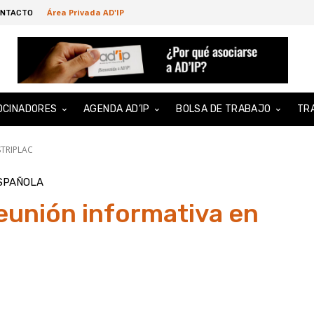
Área Privada AD'IP
NTACTO
OCINADORES
AGENDA AD’IP
BOLSA DE TRABAJO
TR
STRIPLAC
ESPAÑOLA
unión informativa en