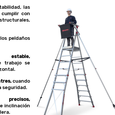
abilidad, las
 cumplir con
tructurales,
los peldaños
 estable,
 trabajo se
ontal.
tres,
cuando
a seguridad.
 precisos,
e inclinación
lera.