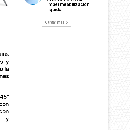
impermeabilización
líquida
Cargar más
llo,
s y
o la
ones
 45°
 con
con
d y