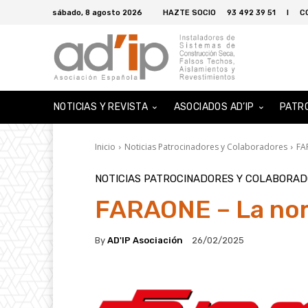
sábado, 8 agosto 2026
HAZTE SOCIO
93 492 39 51
I
C
NOTICIAS Y REVISTA
ASOCIADOS AD’IP
PATR
Inicio
Noticias Patrocinadores y Colaboradores
FA
NOTICIAS PATROCINADORES Y COLABORA
FARAONE – La nor
By
AD'IP Asociación
26/02/2025