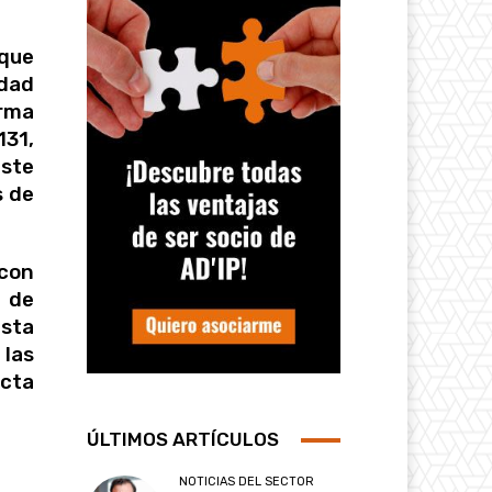
que
idad
orma
31,
este
s de
 con
 de
asta
las
ecta
ÚLTIMOS ARTÍCULOS
NOTICIAS DEL SECTOR