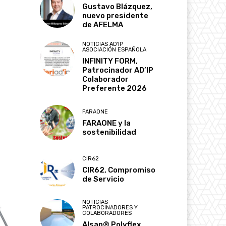
Gustavo Blázquez,
nuevo presidente
de AFELMA
NOTICIAS AD'IP
ASOCIACIÓN ESPAÑOLA
INFINITY FORM,
Patrocinador AD’IP
Colaborador
Preferente 2026
FARAONE
FARAONE y la
sostenibilidad
CIR62
CIR62, Compromiso
de Servicio
NOTICIAS
PATROCINADORES Y
COLABORADORES
Alsan® Polyflex,