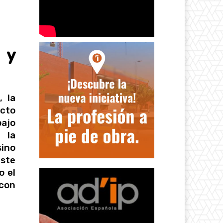
 y
, la
ecto
bajo
 la
sino
este
o el
 con