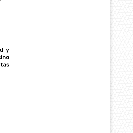
ad y
sino
ntas