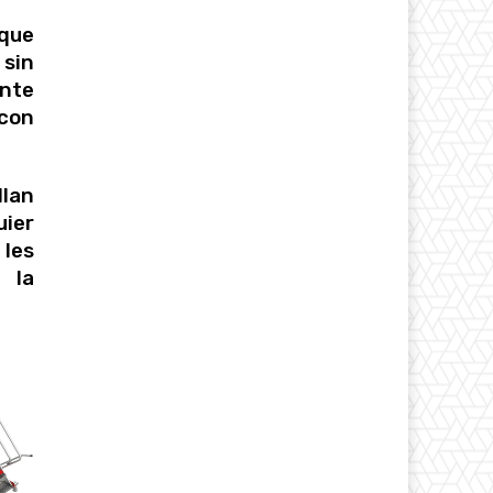
 que
 sin
nte
 con
lan
uier
 les
 la