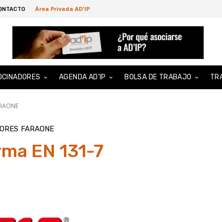
Área Privada AD'IP
ONTACTO
OCINADORES
AGENDA AD’IP
BOLSA DE TRABAJO
TR
RAONE
DORES
FARAONE
ma EN 131-7