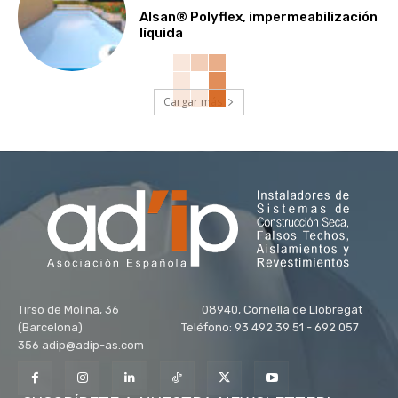
Alsan® Polyflex, impermeabilización
líquida
Cargar más
Tirso de Molina, 36 08940, Cornellá de Llobregat
(Barcelona) Teléfono: 93 492 39 51 - 692 057
356 adip@adip-as.com