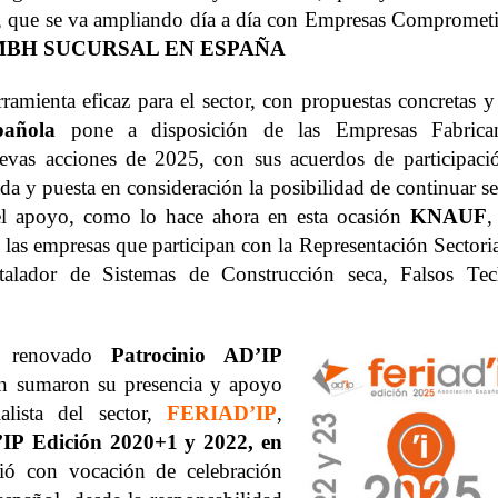
ón, que se va ampliando día a día con Empresas Comprometi
BH SUCURSAL EN ESPAÑA
ramienta eficaz para el sector, con propuestas concretas y
pañola
pone a disposición de las Empresas Fabrican
uevas acciones de 2025, con sus acuerdos de participaci
da y puesta en consideración la posibilidad de continuar s
el apoyo, como lo hace ahora en esta ocasión
KNAUF
,
 las empresas que participan con la Representación Sectori
stalador de Sistemas de Construcción seca, Falsos Tec
y renovado
Patrocinio AD’IP
én sumaron su presencia y apoyo
lista del sector,
FERIAD’IP
,
’IP
Edición 2020+1 y 2022, en
ió con vocación de celebración