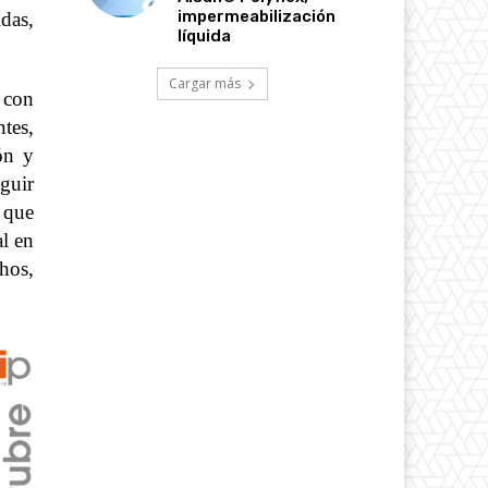
impermeabilización
das,
líquida
Cargar más
 con
tes,
ón y
eguir
 que
al en
hos,