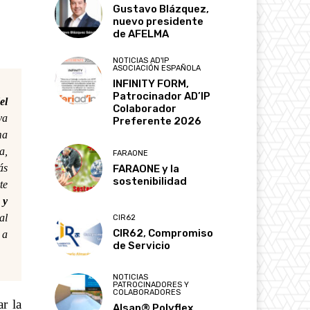
Gustavo Blázquez,
nuevo presidente
de AFELMA
NOTICIAS AD'IP
ASOCIACIÓN ESPAÑOLA
INFINITY FORM,
Patrocinador AD’IP
el
Colaborador
va
Preferente 2026
ma
a,
FARAONE
ás
FARAONE y la
sostenibilidad
te
 y
al
CIR62
CIR62, Compromiso
 a
de Servicio
NOTICIAS
PATROCINADORES Y
COLABORADORES
r la
Alsan® Polyflex,