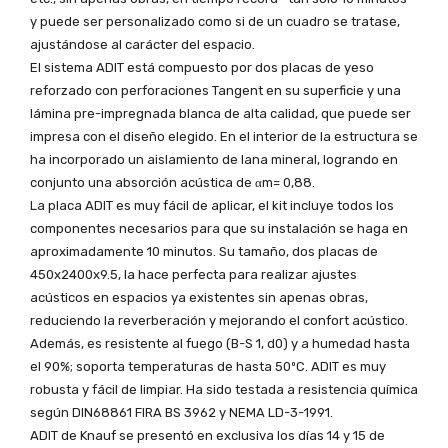
y puede ser personalizado como si de un cuadro se tratase,
ajustándose al carácter del espacio.
El sistema ADIT está compuesto por dos placas de yeso
reforzado con perforaciones Tangent en su superficie y una
lámina pre-impregnada blanca de alta calidad, que puede ser
impresa con el diseño elegido. En el interior de la estructura se
ha incorporado un aislamiento de lana mineral, logrando en
conjunto una absorción acústica de αm= 0,88.
La placa ADIT es muy fácil de aplicar, el kit incluye todos los
componentes necesarios para que su instalación se haga en
aproximadamente 10 minutos. Su tamaño, dos placas de
450x2400x9.5, la hace perfecta para realizar ajustes
acústicos en espacios ya existentes sin apenas obras,
reduciendo la reverberación y mejorando el confort acústico.
Además, es resistente al fuego (B-S 1, d0) y a humedad hasta
el 90%; soporta temperaturas de hasta 50ºC. ADIT es muy
robusta y fácil de limpiar. Ha sido testada a resistencia química
según DIN68861 FIRA BS 3962 y NEMA LD-3-1991.
ADIT de Knauf se presentó en exclusiva los días 14 y 15 de