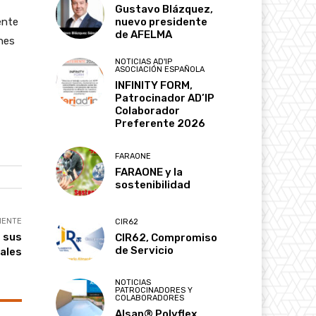
Gustavo Blázquez,
ente
nuevo presidente
de AFELMA
nes
NOTICIAS AD'IP
ASOCIACIÓN ESPAÑOLA
INFINITY FORM,
Patrocinador AD’IP
Colaborador
Preferente 2026
FARAONE
FARAONE y la
sostenibilidad
IENTE
CIR62
 sus
CIR62, Compromiso
de Servicio
rales
NOTICIAS
PATROCINADORES Y
COLABORADORES
Alsan® Polyflex,