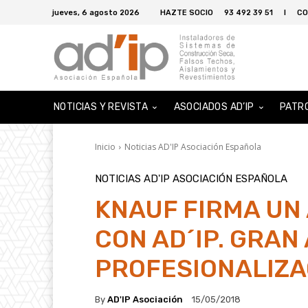
jueves, 6 agosto 2026
HAZTE SOCIO
93 492 39 51
I
CO
NOTICIAS Y REVISTA
ASOCIADOS AD’IP
PATR
Inicio
Noticias AD'IP Asociación Española
NOTICIAS AD'IP ASOCIACIÓN ESPAÑOLA
KNAUF FIRMA UN
CON AD´IP. GRAN
PROFESIONALIZA
By
AD'IP Asociación
15/05/2018