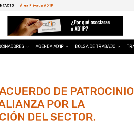
Área Privada AD'IP
NTACTO
OCINADORES
AGENDA AD’IP
BOLSA DE TRABAJO
TR
 ACUERDO DE PATROCINIO
 ALIANZA POR LA
CIÓN DEL SECTOR.