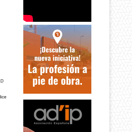
AD
lice