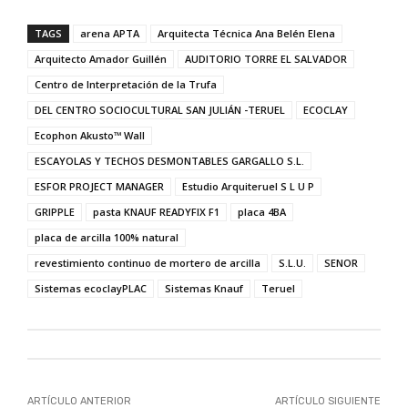
TAGS
arena APTA
Arquitecta Técnica Ana Belén Elena
Arquitecto Amador Guillén
AUDITORIO TORRE EL SALVADOR
Centro de Interpretación de la Trufa
DEL CENTRO SOCIOCULTURAL SAN JULIÁN -TERUEL
ECOCLAY
Ecophon Akusto™ Wall
ESCAYOLAS Y TECHOS DESMONTABLES GARGALLO S.L.
ESFOR PROJECT MANAGER
Estudio Arquiteruel S L U P
GRIPPLE
pasta KNAUF READYFIX F1
placa 4BA
placa de arcilla 100% natural
revestimiento continuo de mortero de arcilla
S.L.U.
SENOR
Sistemas ecoclayPLAC
Sistemas Knauf
Teruel
ARTÍCULO ANTERIOR
ARTÍCULO SIGUIENTE