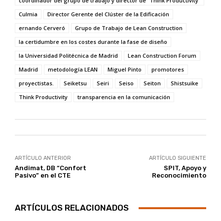
coordinador del grupo de trabajo y director de “Think Productivity”
Culmia
Director Gerente del Clúster de la Edificación
ernando Cerveró
Grupo de Trabajo de Lean Construction
la certidumbre en los costes durante la fase de diseño
la Universidad Politécnica de Madrid
Lean Construction Forum
Madrid
metodología LEAN
Miguel Pinto
promotores
proyectistas.
Seiketsu
Seiri
Seiso
Seiton
Shistsuike
Think Productivity
transparencia en la comunicación
ARTÍCULO ANTERIOR
ARTÍCULO SIGUIENTE
Andimat, DB “Confort
SPIT, Apoyo y
Pasivo” en el CTE
Reconocimiento
ARTÍCULOS RELACIONADOS