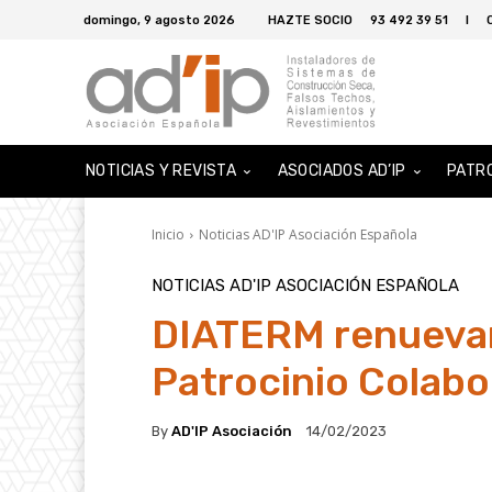
domingo, 9 agosto 2026
HAZTE SOCIO
93 492 39 51
I
NOTICIAS Y REVISTA
ASOCIADOS AD’IP
PATR
Inicio
Noticias AD'IP Asociación Española
NOTICIAS AD'IP ASOCIACIÓN ESPAÑOLA
DIATERM renuevan
Patrocinio Colab
By
AD'IP Asociación
14/02/2023