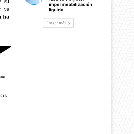
e su
impermeabilización
r ya
líquida
a ha
Cargar más