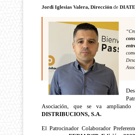
Jordi Iglesias Valera, Dirección
de
DIATE
“Cr
cons
entr
como
De
Asoc
De
Pat
Asociación, que se va ampliand
DISTRIBUCIONS, S.A.
El Patrocinador Colaborador Prefere