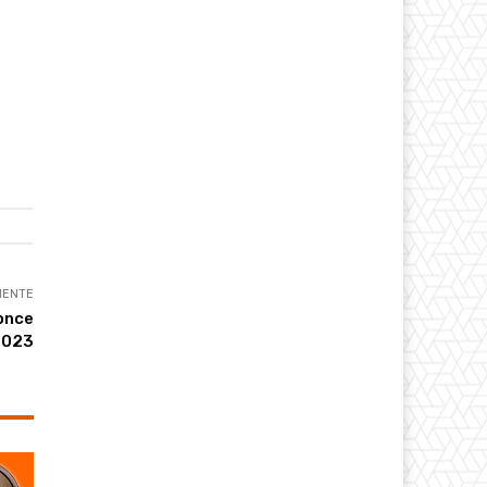
IENTE
once
2023