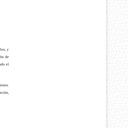
ños, y
ión de
ndo el
iones.
ación,