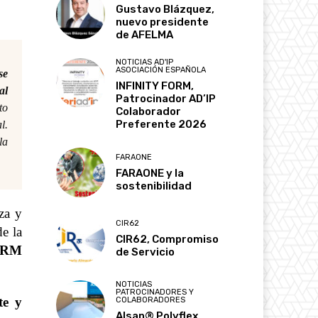
Gustavo Blázquez,
nuevo presidente
de AFELMA
NOTICIAS AD'IP
ASOCIACIÓN ESPAÑOLA
se
INFINITY FORM,
al
Patrocinador AD’IP
to
Colaborador
Preferente 2026
l.
la
FARAONE
FARAONE y la
sostenibilidad
za y
CIR62
de la
CIR62, Compromiso
ERM
de Servicio
NOTICIAS
PATROCINADORES Y
te y
COLABORADORES
Alsan® Polyflex,