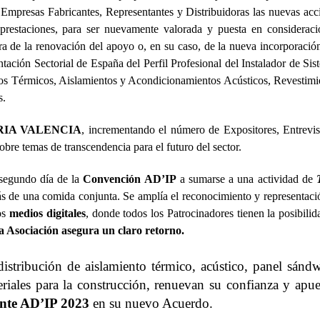
 Empresas Fabricantes, Representantes y Distribuidoras las nuevas acc
prestaciones, para ser nuevamente valorada y puesta en consideraci
ra de la renovación del apoyo o, en su caso, de la nueva incorporación
ación Sectorial de España del Perfil Profesional del Instalador de Sis
tos Térmicos, Aislamientos y Acondicionamientos Acústicos, Revestimi
s.
RIA VALENCIA
, incrementando el número de Expositores, Entrevis
bre temas de transcendencia para el futuro del sector.
 segundo día de la
Convención AD’IP
a sumarse a una actividad de
ás de una comida conjunta. Se amplía el reconocimiento y representaci
os
medios digitales
, donde todos los Patrocinadores tienen la posibilid
la Asociación asegura un claro retorno.
a distribución de aislamiento térmico, acústico, panel sánd
riales para la construcción, renuevan su confianza y apue
ente
AD’IP 2023
en su nuevo Acuerdo.