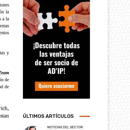
iones
ón la
 a la
temas
entos
tas y
Team
ón de
ad de
wich,
stan
ÚLTIMOS ARTÍCULOS
NOTICIAS DEL SECTOR