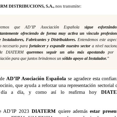
RM DISTRIBUCIONS, S.A.,
nos transmite:
eemos que AD’IP Asociación Española
sigue esforzándo
tantemente ofreciendo de forma muy activa un vínculo profesion
e Instaladores, Fabricantes y Distribuidores.
Entendemos este aspec
 necesario para
fortalecer y expandir nuestro sector
a nivel naciona
sde DIATERM
queremos seguir un año más apostando
por 
iación para que juntos brindemos un
sólido apoyo al Instalador.
”
sde
AD’IP Asociación Española
se agradece esta confian
rocinio, que ayuda a reforzar una representación sectorial 
o día a día, y como así lo reafirma hoy
DIAT
nte AD’IP 2023
DIATERM
quiere además
estar presen