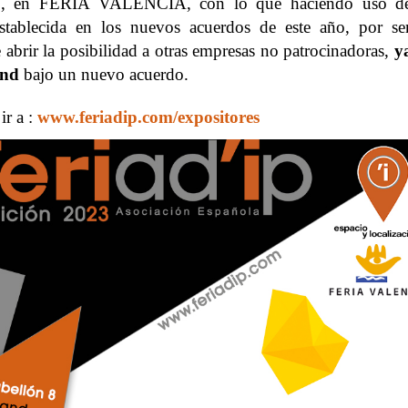
3
, en FERIA VALENCIA, con lo que haciendo uso d
establecida en los nuevos acuerdos de este año, por se
 abrir la posibilidad a otras empresas no patrocinadoras,
y
and
bajo un nuevo acuerdo.
ir a :
www.feriadip.com/expositores