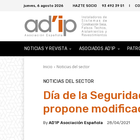
jueves, 6 agosto 2026
HAZTE SOCIO
93 492 39 51
I
CO
NOTICIAS Y REVISTA
ASOCIADOS AD’IP
PATR
Inicio
Noticias del sector
NOTICIAS DEL SECTOR
Día de la Segurida
propone modificac
By
AD'IP Asociación Española
28/04/2021