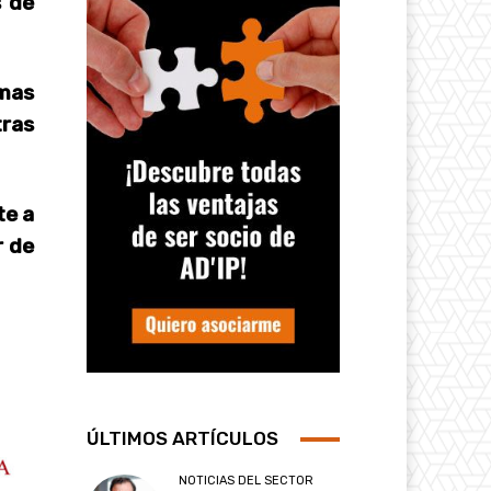
s de
imas
tras
te a
r de
ÚLTIMOS ARTÍCULOS
NOTICIAS DEL SECTOR