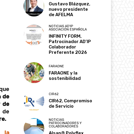
Gustavo Blázquez,
nuevo presidente
de AFELMA
NOTICIAS AD'IP
ASOCIACIÓN ESPAÑOLA
INFINITY FORM,
Patrocinador AD’IP
Colaborador
Preferente 2026
FARAONE
FARAONE y la
sostenibilidad
 que
CIR62
n de
CIR62, Compromiso
y de
de Servicio
 de
re.
NOTICIAS
PATROCINADORES Y
COLABORADORES
 la
Alsan® Polyflex,