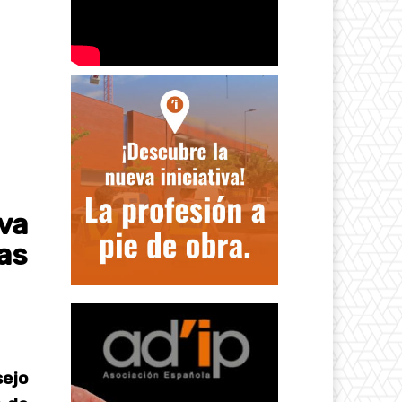
va
as
sejo