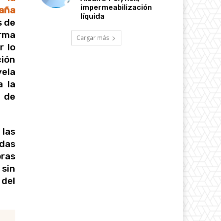
impermeabilización
aña
líquida
s de
orma
Cargar más
r lo
ción
ela
a la
 de
 las
as
ras
 sin
 del