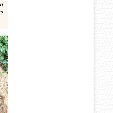
in
es