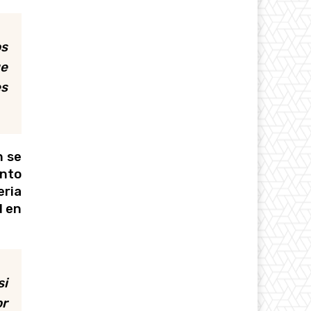
os
ue
es
n se
ento
eria
d en
si
or