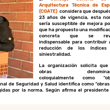
Arquitectura Técnica de Esp
(CGATE)
considera que despué
23 años de vigencia, esta n
sería susceptible de mejora po
que ha propuesto una modifica
concreta que se rev
indispensable para contribuir 
reducción de los índices
siniestralidad.
La organización solicita que
obras denominad
coloquialmente como “ob
nal de Seguridad y Salud identifica como “obras
das por la norma. Según afirma el presidente