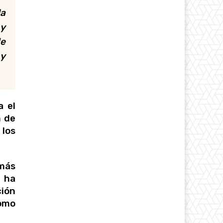
la
 y
de
 y
a el
n de
 los
 más
, ha
ción
omo