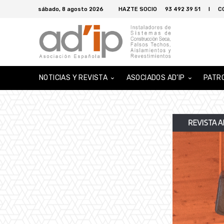
sábado, 8 agosto 2026
HAZTE SOCIO
93 492 39 51
I
C
NOTICIAS Y REVISTA
ASOCIADOS AD’IP
PATR