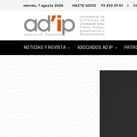
viernes, 7 agosto 2026
HAZTE SOCIO
93 492 39 51
I
C
NOTICIAS Y REVISTA
ASOCIADOS AD’IP
PATR